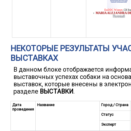
EuDDC Winner
,
CH Ita
MARIA ALEJANDRA D
♀
Палевый
НЕКОТОРЫЕ РЕЗУЛЬТАТЫ УЧА
ВЫСТАВКАХ
В данном блоке отображается информ
выставочных успехах собаки на основ
выставок, которые внесены в электро
разделе
ВЫСТАВКИ
.
Дата
Название
Город / Страна
проведения
Статус
Эксперт