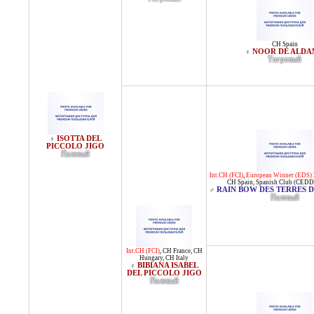
CH Spain
NOOR DE ALDA
♀
Тигровый
ISOTTA DEL
♀
PICCOLO JIGO
Палевый
Int.CH (FCI)
,
European Winner (EDS)
CH Spain
,
Spanish Club (CEDD
RAIN BOW DES TERRES D
♂
Палевый
Int.CH (FCI)
,
CH France
,
CH
Hungary
,
CH Italy
BIBIANA ISABEL
♀
DEL PICCOLO JIGO
Палевый