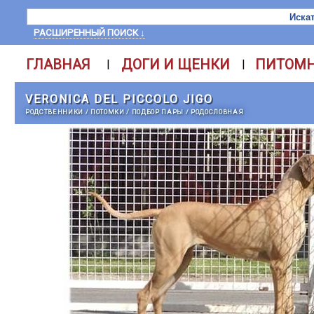
РАСШИРЕННЫЙ ПОИСК ↓
ГЛАВНАЯ
ДОГИ И ЩЕНКИ
ПИТОМ
|
|
VERONICA DEL PICCOLO JIGO
РОДСТВЕННИКИ
/
ПОТОМКИ
/
ПОДБОР ПАРЫ
/
РОДОСЛОВНАЯ