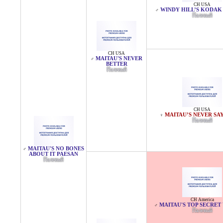
CH USA
WINDY HILL’S KODA
♂
Палевый
CH USA
MAITAU'S NEVER
♂
BETTER
Палевый
CH USA
MAITAU’S NEVER SA
♀
Палевый
MAITAU'S NO BONES
♂
ABOUT IT PAESAN
Палевый
CH America
MAITAU'S TOP SECRET
♂
Палевый