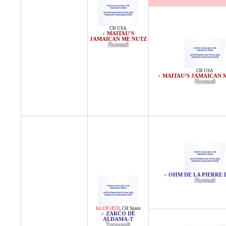
CH USA
MAITAU’S
♀
JAMAICAN ME NUTZ
Палевый
CH USA
MAITAU’S JAMAICAN 
♀
Палевый
OHM DE LA PIERRE 
♂
Палевый
Int.CH (FCI)
,
CH Spain
ZARCO DE
♂
ALDAMA-T
Тигровый