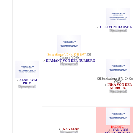
ULLI VOM HAUSE 
♂
Мраморный
EuropaSieger (VDH) 1976? 1977
,
CH
Germany (VDH)
DIAMANT VON DER NÜRBURG
♂
Мраморный
CH Bundessieger 1971
,
CH Ge
ALAN EVAL
♂
(VDH)
PRIM
INKA VON DER
♀
Мраморный
NÜRBURG
Мраморный
Int.CH (FCI)
IKA VELAN
♀
IVAN VOM
♂
Мраморный