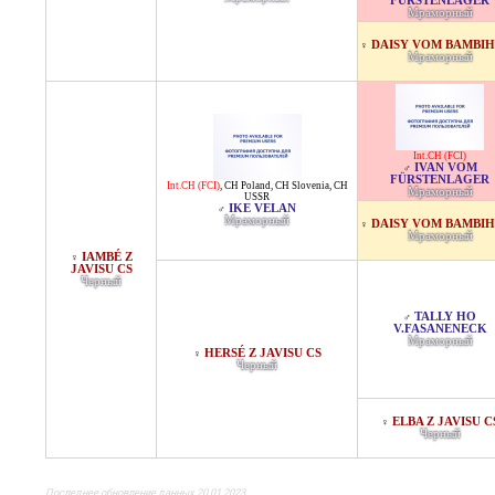
FÜRSTENLAGER
Мраморный
DAISY VOM BAMBI
♀
Мраморный
Int.CH (FCI)
IVAN VOM
♂
FÜRSTENLAGER
Int.CH (FCI)
,
CH Poland
,
CH Slovenia
,
CH
Мраморный
USSR
IKE VELAN
♂
Мраморный
DAISY VOM BAMBI
♀
Мраморный
IAMBÉ Z
♀
JAVISU CS
Черный
TALLY HO
♂
V.FASANENECK
Мраморный
HERSÉ Z JAVISU CS
♀
Черный
ELBA Z JAVISU C
♀
Черный
Последнее обновление данных 20.01.2023