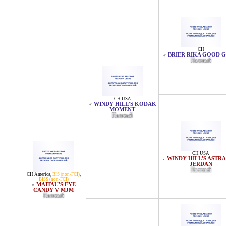
CH
BRIER RIKA GOOD G
♂
Палевый
CH USA
WINDY HILL’S KODAK
♂
MOMENT
Палевый
CH USA
WINDY HILL'S ASTR
♀
JERDAN
Палевый
CH America
,
BIS (non-FCI)
,
BISS (non-FCI)
MAITAU'S EYE
♀
CANDY V MJM
Палевый