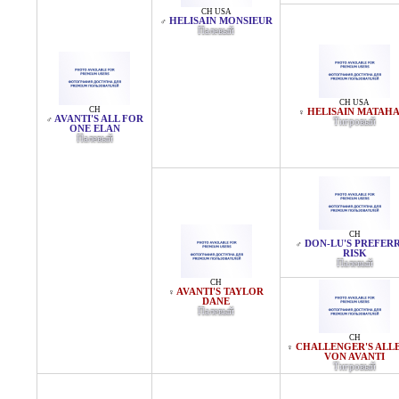
CH USA
HELISAIN MONSIEUR
♂
Палевый
CH USA
CH
HELISAIN MATAHA
♀
AVANTI'S ALL FOR
♂
Тигровый
ONE ELAN
Палевый
CH
DON-LU'S PREFER
♂
RISK
Палевый
CH
AVANTI'S TAYLOR
♀
DANE
Палевый
CH
CHALLENGER'S ALL
♀
VON AVANTI
Тигровый