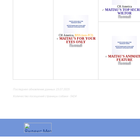
CH America
MAITAU'S TOP SECR
♂
WILTOR
Палевый
CH America
,
BISS (non-FCI)
MAITAU'S FOR YOUR
♀
EYES ONLY
Палевый
MAITAU'S ANIMAT
♀
FEATURE
Палевый
Последнее обновление данных 23.07.2025
Количество посещений страницы собаки - 5424