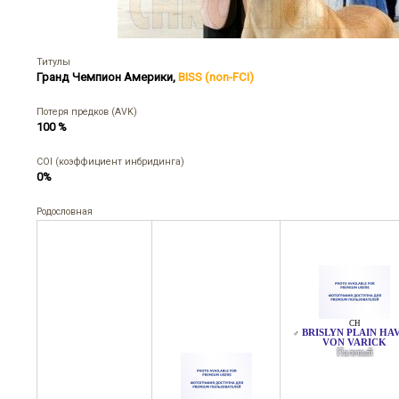
Титулы
Гранд Чемпион Америки
,
BISS (non-FCI)
Потеря предков (AVK)
100 %
COI (коэффициент инбридинга)
0%
Родословная
CH
BRISLYN PLAIN HA
♂
VON VARICK
Палевый