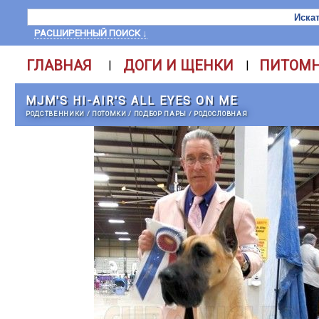
РАСШИРЕННЫЙ ПОИСК ↓
ГЛАВНАЯ
ДОГИ И ЩЕНКИ
ПИТОМ
|
|
MJM'S HI-AIR'S ALL EYES ON ME
РОДСТВЕННИКИ
/
ПОТОМКИ
/
ПОДБОР ПАРЫ
/
РОДОСЛОВНАЯ