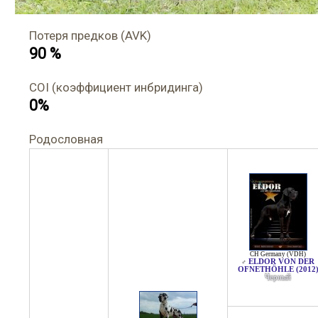
Потеря предков (AVK)
90 %
COI (коэффициент инбридинга)
0%
Родословная
CH Germany (VDH)
ELDOR VON DER
♂
OFNETHÖHLE (2012
Черный