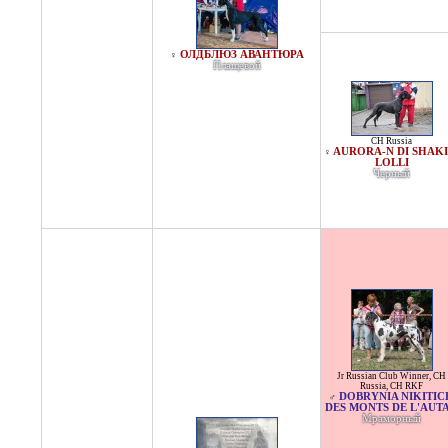
ОЛДБЛЮЗ АВАНТЮРА
♀
Плащевой
CH Russia
AURORA-N DI SHAKI
♀
LOLLI
Черный
Jr Russian Club Winner
,
CH
Russia
,
CH RKF
DOBRYNIA NIKITIC
♂
DES MONTS DE L'AUT
Мраморный