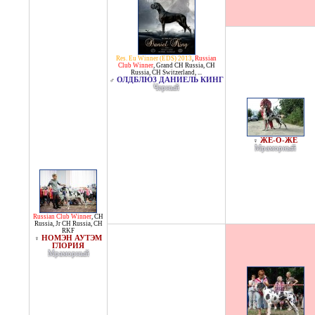
Res. Eu Winner (EDS) 2013
,
Russian
Club Winner
,
Grand CH Russia
,
CH
Russia
,
CH Switzerland
, ...
ОЛДБЛЮЗ ДАНИЕЛЬ КИНГ
♂
Черный
ЖЕ-О-ЖЕ
♀
Мраморный
Russian Club Winner
,
CH
Russia
,
Jr CH Russia
,
CH
RKF
НОМЭН АУТЭМ
♀
ГЛОРИЯ
Мраморный