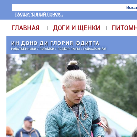
РАСШИРЕННЫЙ ПОИСК ↓
ГЛАВНАЯ
ДОГИ И ЩЕНКИ
ПИТОМ
|
|
ИН ДОНО ДИ ГЛОРИЯ ЮДИТТА
РОДСТВЕННИКИ
/
ПОТОМКИ
/
ПОДБОР ПАРЫ
/
РОДОСЛОВНАЯ