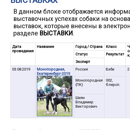
ВЫСТАВКАХ
В данном блоке отображается информ
выставочных успехах собаки на основ
выставок, которые внесены в электро
разделе
ВЫСТАВКИ
.
Дата
Название
Город / Страна
Класс
Ч
проведения
с
Статус
Результат
к
Эксперт
03.08.2019
Монопородная,
Россия
Бэби
2
Екатеринбург-2019
Монопородная
002,
(ПК)
б.персп.
Шиян
Владимир
Викторович