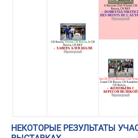
Jr Russian Club Winner
,
CH
Russia
,
CH RKF
DOBRYNIA NIKITIC
♂
DES MONTS DE L'AUT
Мраморный
CH Russia
,
Veteran CH Russia
,
Jr CH
Russia
,
CH RKF
ХАВЕРА АЛЕВ ШАЛИ
♀
Мраморный
Int.CH (FCI)
,
Russian Club Win
Grand CH Russia
,
CH Kazakhst
CH Russia
, ...
ЖЕНЕВЬЕВА С
♀
БЕРЕГОВ ВЕЛИКОЙ
Мраморный
НЕКОТОРЫЕ РЕЗУЛЬТАТЫ УЧА