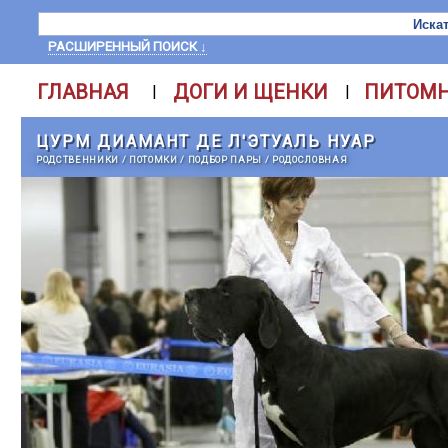
РАСШИРЕННЫЙ ПОИСК ↓
ГЛАВНАЯ
ДОГИ И ЩЕНКИ
ПИТОМ
|
|
ЦУРМ ДИАМАНТ ДЕ Л'ЭТУАЛЬ НУАР
РОДСТВЕННИКИ
/
ПОТОМКИ
/
ПОДБОР ПАРЫ
/
РОДОСЛОВНАЯ