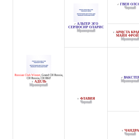
ГВЕН ОЛС
♂
Черный
АЛЬТЕР ЭГО
♂
СЕРЛЮСИР ОЛАРИС
Мраморный
АРИСТА КРА
♀
МАЙН ФРОЙ
Мраморны
Russian Club Winner
,
Grand CH Russia
,
ВАКСТЕ
♂
CH Russia
,
CH RKF
Мраморны
АДЕЛЬ
♀
Мраморный
ФЛАВИЯ
♀
Черный
ЧАНДРА
♀
Черный