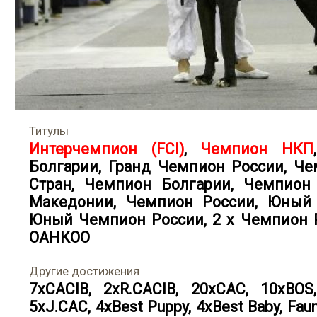
Титулы
Интерчемпион (FCI)
,
Чемпион НКП
Болгарии
,
Гранд Чемпион России
,
Че
Стран
,
Чемпион Болгарии
,
Чемпион
Македонии
,
Чемпион России
,
Юный 
Юный Чемпион России
,
2 x Чемпион
ОАНКОО
Другие достижения
7xCACIB, 2хR.CACIB, 20хСАС, 10xBOS,
5xJ.CAC, 4xBest Puppy, 4xBest Baby, Faun