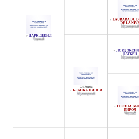
LAURADA DU 
♀
DE LA NIV
Мраморны
ДАРК ДЕВИЛ
♂
Черный
ЛОРД ЭКСИ
♂
ЛАТКРИ
Мраморны
CH Russia
БЛАНКА НИНСИ
♀
Мраморный
ГЕРОНА ВА
♀
ВИРОЛ
Черный