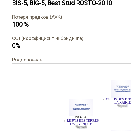
BIS-5, BIG-5, Best Stud ROSTO-2010
Потеря предков (AVK)
100 %
COI (коэффициент инбридинга)
0%
Родословная
OSIRIS DES TE
♂
LA RAIRIE
Черный
CH Russia
RHUYS DES TERRES
♂
DE LA RAIRIE
Черный