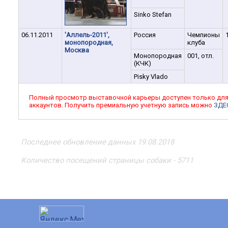
Sinko Stefan
06.11.2011
'Аллель-2011',
Россия
Чемпионы
монопородная,
клуба
Москва
Монопородная
001, отл.
(КЧК)
Pisky Vlado
Полный просмотр выставочной карьеры доступен только дл
аккаунтов. Получить премиальную учетную запись можно
ЗДЕ
Последнее обновление данных 19.08.2018
Количество посещений страницы собаки - 5711