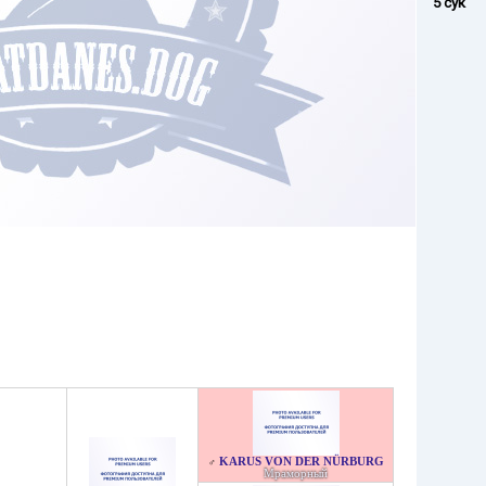
5 сук
KARUS VON DER NÜRBURG
♂
Мраморный