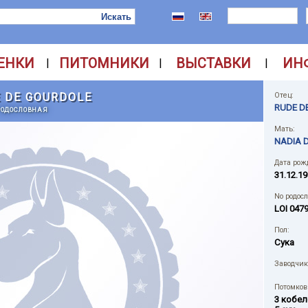
ЕНКИ
ПИТОМНИКИ
ВЫСТАВКИ
ИН
|
|
|
E DE GOURDOLE
Отец:
RUDE D
РОДОСЛОВНАЯ
Мать:
NADIA 
Дата рож
31.12.19
No родос
LOI 047
Пол:
Сука
Заводчик
Потомков 
3 кобел