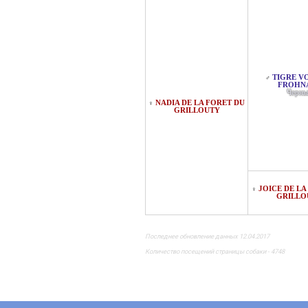
TIGRE V
♂
FROHN
Черны
NADIA DE LA FORET DU
♀
GRILLOUTY
JOICE DE LA
♀
GRILLO
Последнее обновление данных 12.04.2017
Количество посещений страницы собаки - 4748