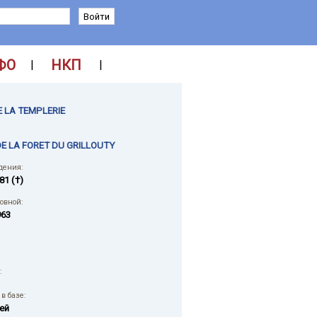
ФО
НКП
|
|
E LA TEMPLERIE
DE LA FORET DU GRILLOUTY
дения:
81 (†)
ловной:
963
:
в базе:
ей