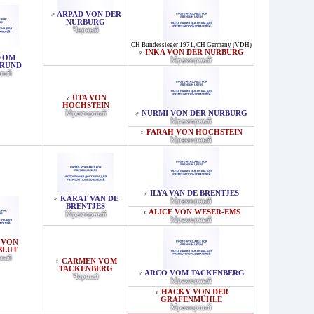
ARPAD VON DER
♂
NÜRBURG
Черный
CH Bundessieger 1971
,
CH Germany (VDH)
INKA VON DER NÜRBURG
♀
VOM
Мраморный
RUND
ный
UTA VON
♀
HOCHSTEIN
Мраморный
NURMI VON DER NÜRBURG
♂
Мраморный
FARAH VON HOCHSTEIN
♀
Мраморный
ILYA VAN DE BRENTJES
♂
KARAT VAN DE
♂
Мраморный
BRENTJES
ALICE VON WESER-EMS
♀
Мраморный
Мраморный
 VON
BLUT
ный
CARMEN VOM
♀
TACKENBERG
ARCO VOM TACKENBERG
♂
Черный
Мраморный
HACKY VON DER
♀
GRAFENMÜHLE
Мраморный