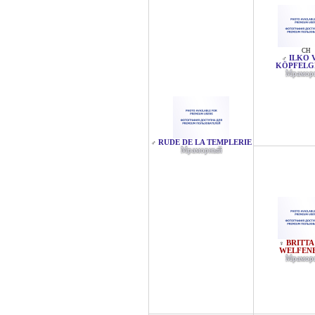
CH
ILKO 
♂
KÖPFELG
Мрамор
RUDE DE LA TEMPLERIE
♂
Мраморный
BRITTA
♀
WELFEN
Мрамор