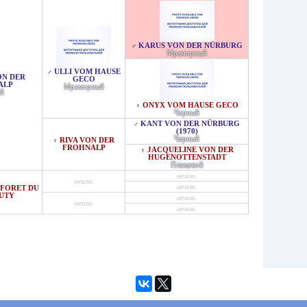
KARUS VON DER NÜRBURG
♂
Мраморный
ULLI VOM HAUSE
♂
ON DER
GECO
ALP
Мраморный
й
ONYX VOM HAUSE GECO
♀
Черный
KANT VON DER NÜRBURG
♂
(1970)
Черный
RIVA VON DER
♀
FROHNALP
JACQUELINE VON DER
♀
HUGENOTTENSTADT
Плащевой
неизв.
неизв.
неизв.
 FORET DU
UTY
неизв.
неизв.
неизв.