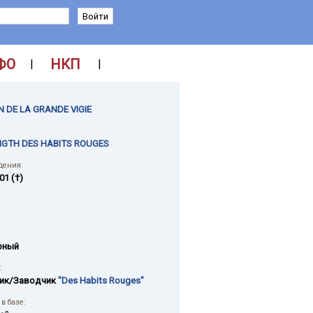
ФО
НКП
|
|
 DE LA GRANDE VIGIE
IGTH DES HABITS ROUGES
дения:
01 (†)
рный
:
ик/Заводчик
"Des Habits Rouges"
в базе: