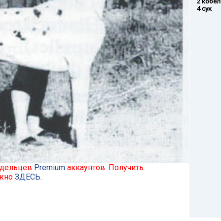
2 кобел
4 сук
ладельцев
Premium
аккаунтов. Получить
ожно
ЗДЕСЬ
.