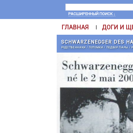
РАСШИРЕННЫЙ ПОИСК ↓
ГЛАВНАЯ
ДОГИ И Щ
|
SCHWARZENEGGER DES HA
РОДСТВЕННИКИ
/
ПОТОМКИ
/
ПОДБОР ПАРЫ
/