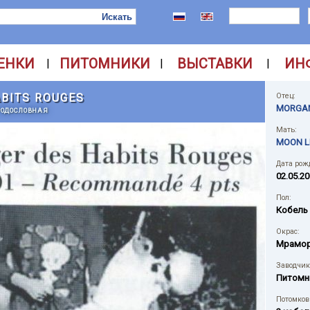
ЕНКИ
ПИТОМНИКИ
ВЫСТАВКИ
ИН
|
|
|
BITS ROUGES
Отец:
MORGAN
РОДОСЛОВНАЯ
Мать:
MOON L
Дата рож
02.05.20
Пол:
Кобель
Окрас:
Мрамо
Заводчик
Питомн
Потомков 