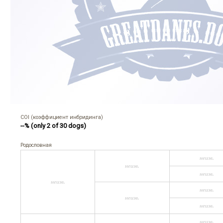
COI (коэффициент инбридинга)
--% (only 2 of 30 dogs)
Родословная
неизв.
неизв.
неизв.
неизв.
неизв.
неизв.
неизв.
неизв.