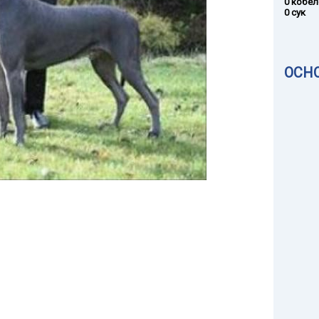
0 кобел
0 сук
ОСН