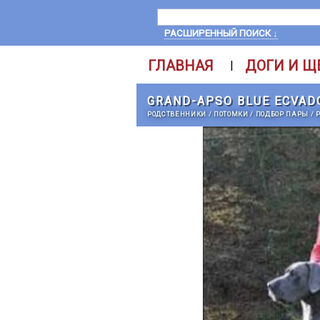
РАСШИРЕННЫЙ ПОИСК ↓
ГЛАВНАЯ
ДОГИ И Щ
|
GRAND-APSO BLUE ECVAD
РОДСТВЕННИКИ
/
ПОТОМКИ
/
ПОДБОР ПАРЫ
/