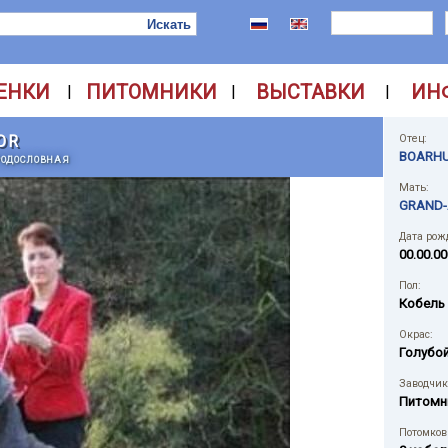
ЕНКИ
ПИТОМНИКИ
ВЫСТАВКИ
ИН
|
|
|
OR
Отец:
BOARHU
РОДОСЛОВНАЯ
Мать:
GRAND-
Дата рож
00.00.00
Пол:
Кобель
Окрас:
Голубо
Заводчик
Питомн
Потомков 