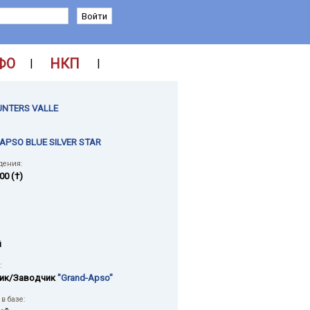
ФО
НКП
|
|
NTERS VALLE
APSO BLUE SILVER STAR
дения:
00 (†)
й
:
ик/Заводчик
"Grand-Apso"
в базе: