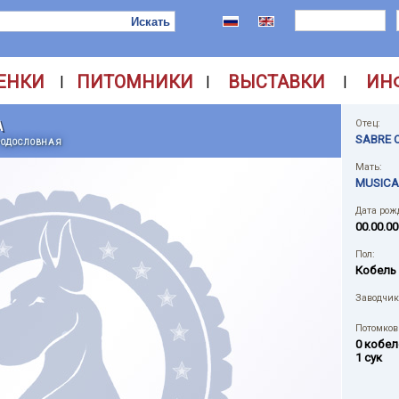
ЕНКИ
ПИТОМНИКИ
ВЫСТАВКИ
ИН
|
|
|
A
Отец:
SABRE 
РОДОСЛОВНАЯ
Мать:
MUSICA
Дата рож
00.00.00
Пол:
Кобель
Заводчик
Потомков 
0 кобел
1 сук