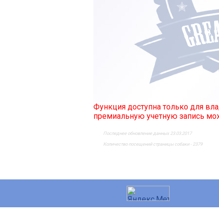
Функция доступна только для в
премиальную учетную запись м
Последнее обновление данных 23.03.2017
Количество посещений страницы собаки - 2379