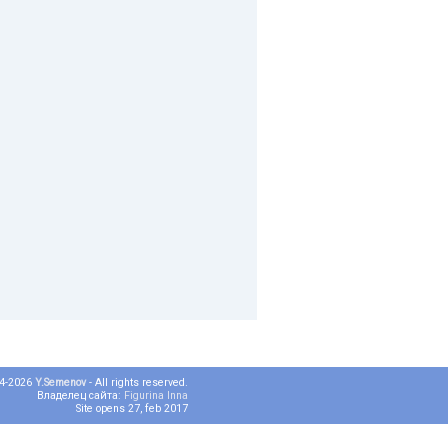
04-2026
Y.Semenov
- All rights reserved.
Владелец сайта:
Figurina Inna
Site opens 27, feb 2017