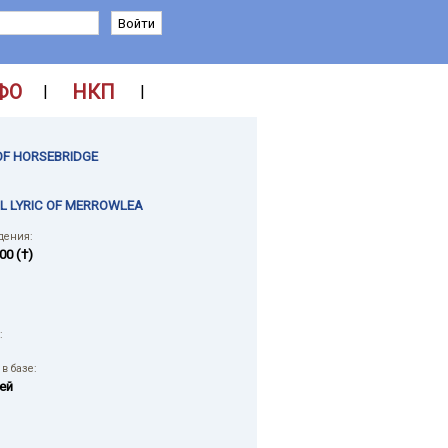
ФО
НКП
|
|
OF HORSEBRIDGE
L LYRIC OF MERROWLEA
дения:
00 (†)
:
в базе:
ей