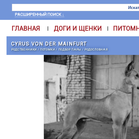
РАСШИРЕННЫЙ ПОИСК ↓
ГЛАВНАЯ
ДОГИ И ЩЕНКИ
ПИТОМ
|
|
CYRUS VON DER MAINFURT
РОДСТВЕННИКИ
/
ПОТОМКИ
/
ПОДБОР ПАРЫ
/
РОДОСЛОВНАЯ