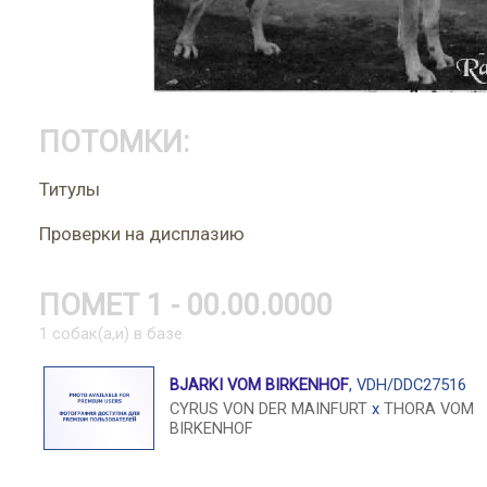
ПОТОМКИ:
Титулы
Проверки на дисплазию
ПОМЕТ 1 - 00.00.0000
1 собак(а,и) в базе
BJARKI VOM BIRKENHOF
, VDH/DDC27516
CYRUS VON DER MAINFURT
x
THORA VOM
BIRKENHOF